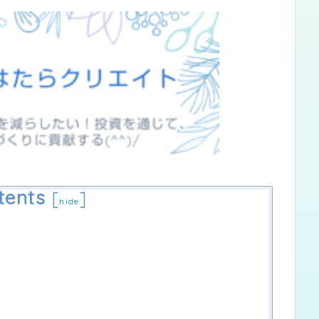
tents
[
]
hide