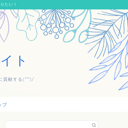
がりたい！
エイト
献する(^^)/
ップ